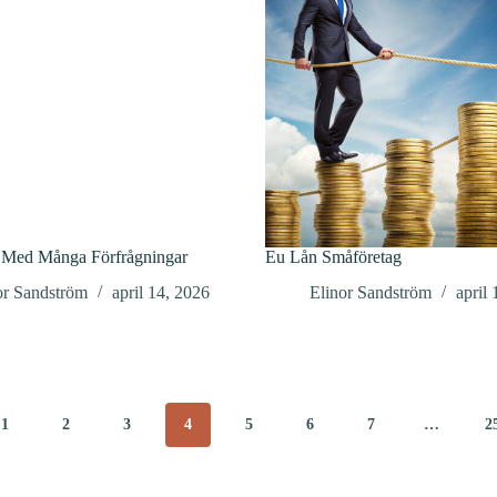
 Med Många Förfrågningar
Eu Lån Småföretag
or Sandström
april 14, 2026
Elinor Sandström
april
1
2
3
4
5
6
7
…
2