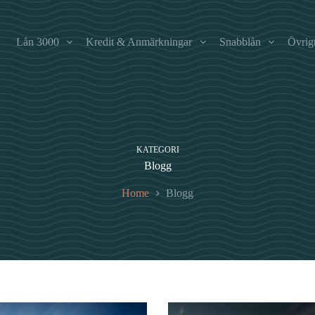
Lån 3000
Kredit & Anmärkningar
Snabblån
Övrig
KATEGORI
Blogg
Home
Blogg