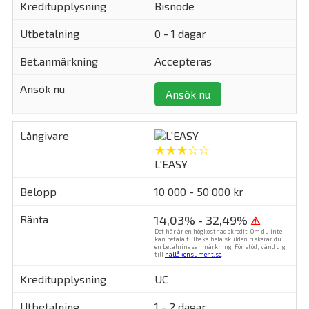
Bisnode
0 - 1 dagar
Accepteras
Ansök nu
★★★☆☆
L'EASY
10 000 - 50 000 kr
14,03% - 32,49%
⚠
Det här är en högkostnadskredit. Om du inte
kan betala tillbaka hela skulden riskerar du
en betalningsanmärkning. För stöd, vänd dig
till
hallåkonsument.se
.
UC
1 - 2 dagar