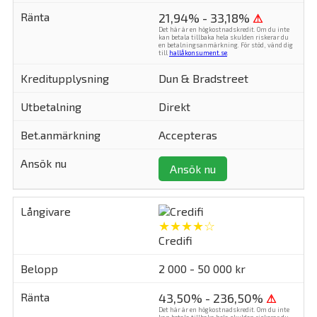
21,94% - 33,18%
⚠
Det här är en högkostnadskredit. Om du inte
kan betala tillbaka hela skulden riskerar du
en betalningsanmärkning. För stöd, vänd dig
till
hallåkonsument.se
.
Dun & Bradstreet
Direkt
Accepteras
Ansök nu
★★★★☆
Credifi
2 000 - 50 000 kr
43,50% - 236,50%
⚠
Det här är en högkostnadskredit. Om du inte