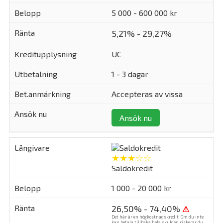
5 000 - 600 000 kr
5,21% - 29,27%
UC
1 - 3 dagar
Accepteras av vissa
Ansök nu
★★★☆☆
Saldokredit
1 000 - 20 000 kr
26,50% - 74,40%
⚠
Det här är en högkostnadskredit. Om du inte
kan betala tillbaka hela skulden riskerar du