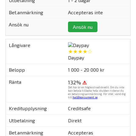
1 - 2 dagar
Accepteras inte
Ansök nu
★★★★☆
Daypay
1 000 - 20 000 kr
132%
⚠
Det här är en högkostnadskredit. Om du inte
kan betala tillbaka hela skulden riskerar du
en betalningsanmärkning. För stöd, vänd dig
till
hallåkonsument.se
.
Creditsafe
Direkt
Accepteras