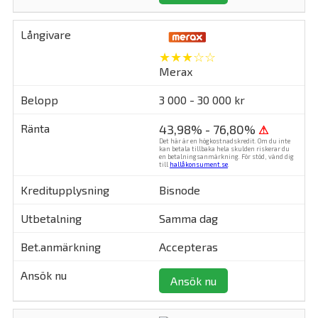
★★★☆☆
Merax
3 000 - 30 000 kr
43,98% - 76,80%
⚠
Det här är en högkostnadskredit. Om du inte
kan betala tillbaka hela skulden riskerar du
en betalningsanmärkning. För stöd, vänd dig
till
hallåkonsument.se
.
Bisnode
Samma dag
Accepteras
Ansök nu