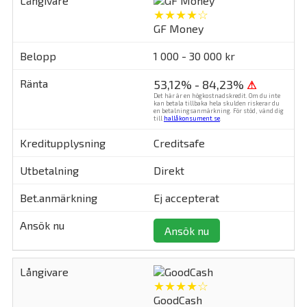
★★★★☆
GF Money
1 000 - 30 000 kr
53,12% - 84,23%
⚠
Det här är en högkostnadskredit. Om du inte
kan betala tillbaka hela skulden riskerar du
en betalningsanmärkning. För stöd, vänd dig
till
hallåkonsument.se
.
Creditsafe
Direkt
Ej accepterat
Ansök nu
★★★★☆
GoodCash