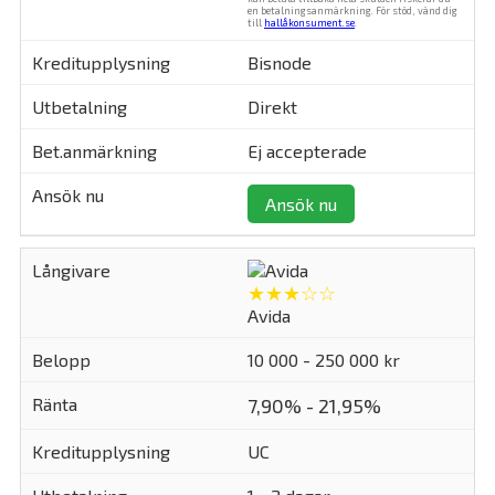
en betalningsanmärkning. För stöd, vänd dig
till
hallåkonsument.se
.
Bisnode
Direkt
Ej accepterade
Ansök nu
★★★☆☆
Avida
10 000 - 250 000 kr
7,90% - 21,95%
UC