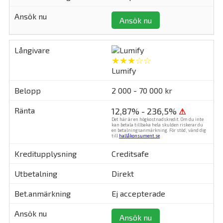
Ansök nu
★★★☆☆
Lumify
2 000 - 70 000 kr
12,87% - 236,5%
⚠
Det här är en högkostnadskredit. Om du inte
kan betala tillbaka hela skulden riskerar du
en betalningsanmärkning. För stöd, vänd dig
till
hallåkonsument.se
.
Creditsafe
Direkt
Ej accepterade
Ansök nu