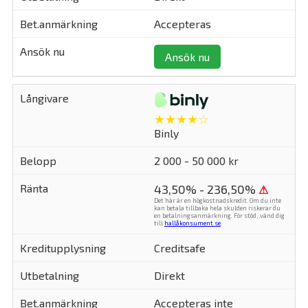
Accepteras
Ansök nu
★★★★☆
Binly
2 000 - 50 000 kr
43,50% - 236,50%
⚠
Det här är en högkostnadskredit. Om du inte
kan betala tillbaka hela skulden riskerar du
en betalningsanmärkning. För stöd, vänd dig
till
hallåkonsument.se
.
Creditsafe
Direkt
Accepteras inte