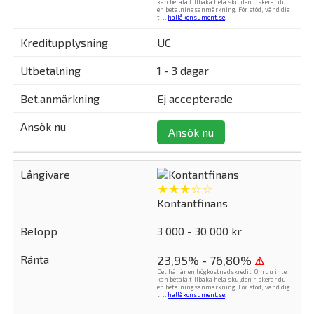
kan betala tillbaka hela skulden riskerar du
en betalningsanmärkning. För stöd, vänd dig
till
hallåkonsument.se
.
UC
1 - 3 dagar
Ej accepterade
Ansök nu
★★★☆☆
Kontantfinans
3 000 - 30 000 kr
23,95% - 76,80%
⚠
Det här är en högkostnadskredit. Om du inte
kan betala tillbaka hela skulden riskerar du
en betalningsanmärkning. För stöd, vänd dig
till
hallåkonsument.se
.