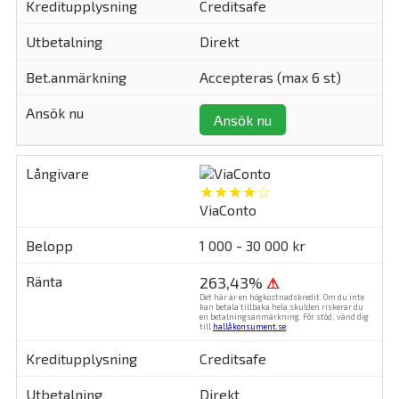
Creditsafe
Direkt
Accepteras (max 6 st)
Ansök nu
★★★★☆
ViaConto
1 000 - 30 000 kr
263,43%
⚠
Det här är en högkostnadskredit. Om du inte
kan betala tillbaka hela skulden riskerar du
en betalningsanmärkning. För stöd, vänd dig
till
hallåkonsument.se
.
Creditsafe
Direkt