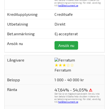
kan betala tillbaka hela skulden riskerar du
en betalningsanmärkning. För stöd, vänd dig
till
hallåkonsument.se
.
Creditsafe
Direkt
Ej accepterat
Ansök nu
★★★☆☆
Ferratum
1 000 - 40 000 kr
47,64% - 54,05%
⚠
Det här är en högkostnadskredit. Om du inte
kan betala tillbaka hela skulden riskerar du
en betalningsanmärkning. För stöd, vänd dig
till
hallåkonsument.se
.