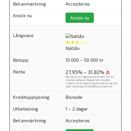
Accepteras
Ansök nu
★★★☆☆
Nätlån
10 000 – 50 000 kr
27,95% – 31,82%
⚠
Det här är en högkostnadskredit. Om du
inte kan betala tillbaka hela skulden
riskerar du en betalningsanmärkning. För
stöd, vänd dig till
hallåkonsument.se
.
Bisnode
1 – 2 dagar
Accepteras