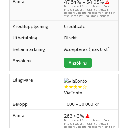
47,64% – 54,05%
⚠
Det här är en högkostnadskredit. Om du
inte kan betala tillbaka hela skulden
riskerar du en betalningsanmärkning. För
stöd, vänd dig till
hallåkonsument.se
.
Creditsafe
Direkt
Accepteras (max 6 st)
Ansök nu
★★★★☆
ViaConto
1 000 – 30 000 kr
263,43%
⚠
Det här är en högkostnadskredit. Om du
inte kan betala tillbaka hela skulden
riskerar du en betalningsanmärkning. För