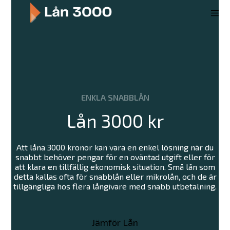
S
k
i
p
t
o
c
o
n
ENKLA SNABBLÅN
t
e
Lån 3000 kr
n
t
Att låna 3000 kronor kan vara en enkel lösning när du
snabbt behöver pengar för en oväntad utgift eller för
att klara en tillfällig ekonomisk situation. Små lån som
detta kallas ofta för snabblån eller mikrolån, och de är
tillgängliga hos flera långivare med snabb utbetalning.
Jämför Lån