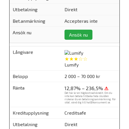
Direkt
Accepteras inte
Ansök nu
★★★☆☆
Lumify
2 000 – 70 000 kr
12,87% – 236,5%
⚠
Det här är en högkostnadskredit. Om du
inte kan betala tillbaka hela skulden
riskerar du en betalningsanmärkning. För
stöd, vänd dig till
hallåkonsument.se
.
Creditsafe
Direkt