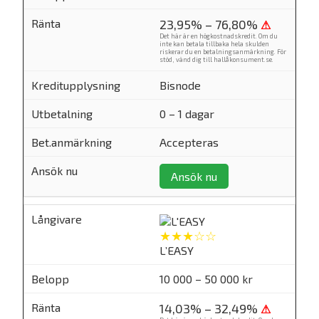
23,95% – 76,80%
⚠
Det här är en högkostnadskredit. Om du
inte kan betala tillbaka hela skulden
riskerar du en betalningsanmärkning. För
stöd, vänd dig till
hallåkonsument.se
.
Bisnode
0 – 1 dagar
Accepteras
Ansök nu
★★★☆☆
L’EASY
10 000 – 50 000 kr
14,03% – 32,49%
⚠