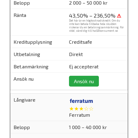
2 000 – 50 000 kr
43,50% – 236,50%
⚠
Det här är en högkostnadskredit. Om du
inte kan betala tillbaka hela skulden
riskerar du en betalningsanmärkning. För
stöd, vänd dig till
hallåkonsument.se
.
Creditsafe
Direkt
Ej accepterat
Ansök nu
★★★☆☆
Ferratum
1 000 – 40 000 kr