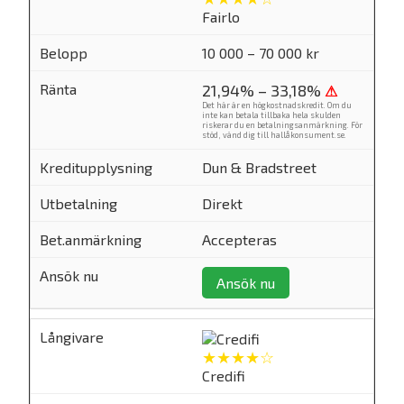
Fairlo
10 000 – 70 000 kr
21,94% – 33,18%
⚠
Det här är en högkostnadskredit. Om du
inte kan betala tillbaka hela skulden
riskerar du en betalningsanmärkning. För
stöd, vänd dig till
hallåkonsument.se
.
Dun & Bradstreet
Direkt
Accepteras
Ansök nu
★★★★☆
Credifi