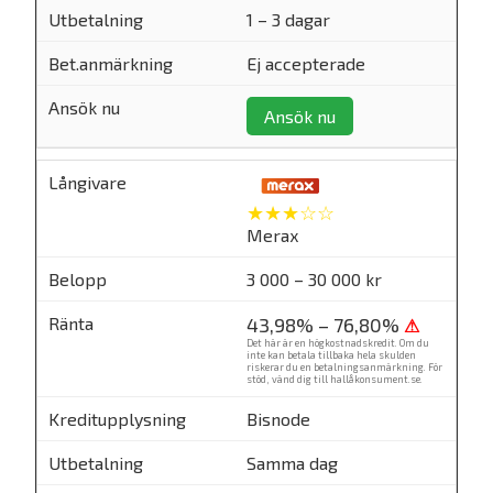
1 – 3 dagar
Ej accepterade
Ansök nu
★★★☆☆
Merax
3 000 – 30 000 kr
43,98% – 76,80%
⚠
Det här är en högkostnadskredit. Om du
inte kan betala tillbaka hela skulden
riskerar du en betalningsanmärkning. För
stöd, vänd dig till
hallåkonsument.se
.
Bisnode
Samma dag