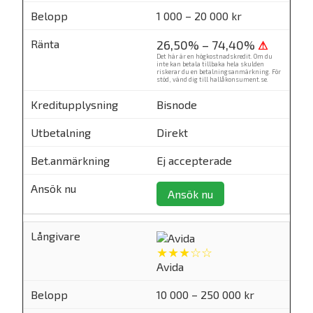
1 000 – 20 000 kr
26,50% – 74,40%
⚠
Det här är en högkostnadskredit. Om du
inte kan betala tillbaka hela skulden
riskerar du en betalningsanmärkning. För
stöd, vänd dig till
hallåkonsument.se
.
Bisnode
Direkt
Ej accepterade
Ansök nu
★★★☆☆
Avida
10 000 – 250 000 kr