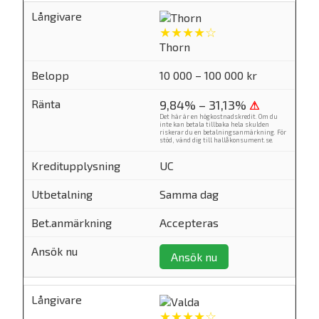
★★★★☆
Thorn
10 000 – 100 000 kr
9,84% – 31,13%
⚠
Det här är en högkostnadskredit. Om du
inte kan betala tillbaka hela skulden
riskerar du en betalningsanmärkning. För
stöd, vänd dig till
hallåkonsument.se
.
UC
Samma dag
Accepteras
Ansök nu
★★★★☆