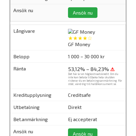
Ansök nu
★★★★☆
GF Money
1 000 – 30 000 kr
53,12% – 84,23%
⚠
Det här är en högkostnadskredit. Om du
inte kan betala tillbaka hela skulden
riskerar du en betalningsanmärkning. För
stöd, vänd dig till
hallåkonsument.se
.
Creditsafe
Direkt
Ej accepterat
Ansök nu