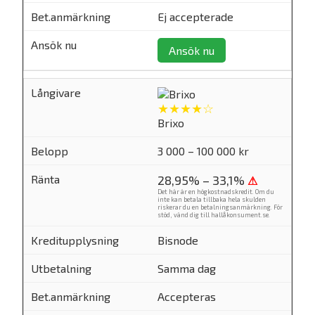
Ej accepterade
Ansök nu
★★★★☆
Brixo
3 000 – 100 000 kr
28,95% – 33,1%
⚠
Det här är en högkostnadskredit. Om du
inte kan betala tillbaka hela skulden
riskerar du en betalningsanmärkning. För
stöd, vänd dig till
hallåkonsument.se
.
Bisnode
Samma dag
Accepteras