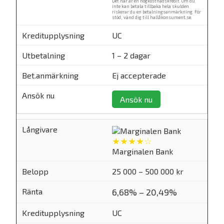
Det här är en högkostnadskredit. Om du
inte kan betala tillbaka hela skulden
riskerar du en betalningsanmärkning. För
stöd, vänd dig till
hallåkonsument.se
.
UC
1 – 2 dagar
Ej accepterade
Ansök nu
★★★★☆
Marginalen Bank
25 000 – 500 000 kr
6,68% – 20,49%
UC