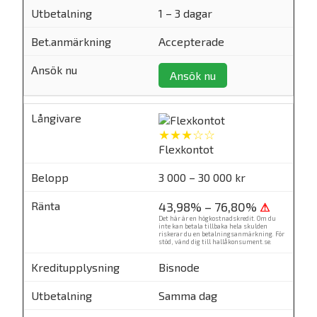
1 – 3 dagar
Accepterade
Ansök nu
★★★☆☆
Flexkontot
3 000 – 30 000 kr
43,98% – 76,80%
⚠
Det här är en högkostnadskredit. Om du
inte kan betala tillbaka hela skulden
riskerar du en betalningsanmärkning. För
stöd, vänd dig till
hallåkonsument.se
.
Bisnode
Samma dag