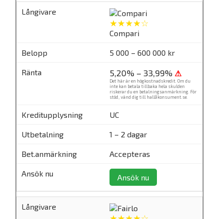
★★★★☆
Compari
5 000 – 600 000 kr
5,20% – 33,99%
⚠
Det här är en högkostnadskredit. Om du
inte kan betala tillbaka hela skulden
riskerar du en betalningsanmärkning. För
stöd, vänd dig till
hallåkonsument.se
.
UC
1 – 2 dagar
Accepteras
Ansök nu
★★★★☆