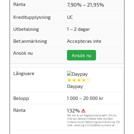
7,90% – 21,95%
UC
1 – 2 dagar
Accepteras inte
Ansök nu
★★★★☆
Daypay
1 000 – 20 000 kr
132%
⚠
Det här är en högkostnadskredit. Om du
inte kan betala tillbaka hela skulden
riskerar du en betalningsanmärkning. För
stöd, vänd dig till
hallåkonsument.se
.