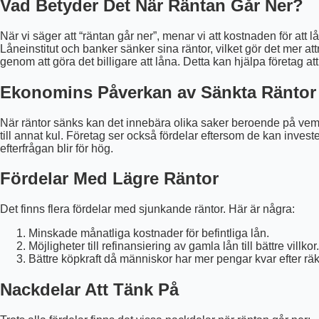
Vad Betyder Det När Räntan Går Ner?
När vi säger att “räntan går ner”, menar vi att kostnaden för att 
Låneinstitut och banker sänker sina räntor, vilket gör det mer at
genom att göra det billigare att låna. Detta kan hjälpa företag a
Ekonomins Påverkan av Sänkta Räntor
När räntor sänks kan det innebära olika saker beroende på vem d
till annat kul. Företag ser också fördelar eftersom de kan invest
efterfrågan blir för hög.
Fördelar Med Lägre Räntor
Det finns flera fördelar med sjunkande räntor. Här är några:
Minskade månatliga kostnader för befintliga lån.
Möjligheter till refinansiering av gamla lån till bättre villkor.
Bättre köpkraft då människor har mer pengar kvar efter räk
Nackdelar Att Tänk På