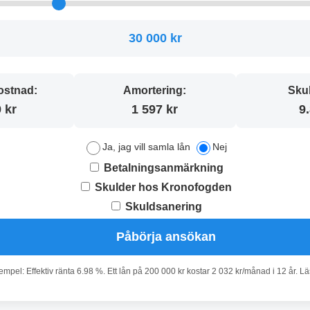
30 000 kr
stnad:
Amortering:
Sku
 kr
1 597 kr
9
Ja, jag vill samla lån
Nej
Betalningsanmärkning
Skulder hos Kronofogden
Skuldsanering
Påbörja ansökan
pel: Effektiv ränta 6.98 %. Ett lån på 200 000 kr kostar 2 032 kr/månad i 12 år. L