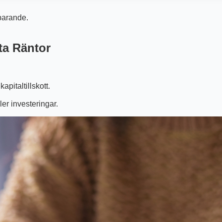
sparande.
ta Räntor
apitaltillskott.
er investeringar.