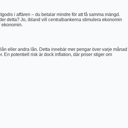
oritgodis i affären – du betalar mindre för att få samma mängd.
nder detta? Jo, ibland vill centralbankerna stimulera ekonomin
ar ekonomin.
olån eller andra lån. Detta innebär mer pengar över varje månad
En potentiell risk är dock inflation, där priser stiger om