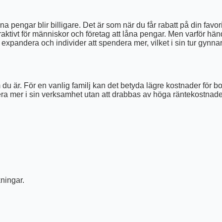
låna pengar blir billigare. Det är som när du får rabatt på din fav
traktivt för människor och företag att låna pengar. Men varför hä
tt expandera och individer att spendera mer, vilket i sin tur gynn
u är. För en vanlig familj kan det betyda lägre kostnader för b
era mer i sin verksamhet utan att drabbas av höga räntekostnader. 
ningar.