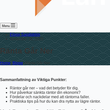
Menu
Elinor Sandström
november 30, 2025
Ränta Går Ner
Home
Blogg
Ränta Går Ner
Sammanfattning av Viktiga Punkter:
Räntor går ner – vad det betyder för dig.
Hur påverkar sänkta räntor din ekonomi?
Fördelar och nackdelar med att räntorna faller.
Praktiska tips på hur du kan dra nytta av lägre räntor.