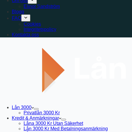
Om oss
Elinor Sandström
Blogg
FAQ
Cookies
Integritetspolicy
Kontakta oss
Lån 3000
Privatlån 3000 Kr
Kredit & Anmärkningar
Låna 3000 Kr Utan Säkerhet
Lån 3000 Kr Med Betalningsanmärkning