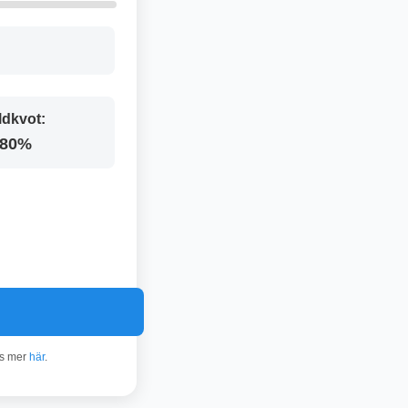
ldkvot:
.80%
äs mer
här
.