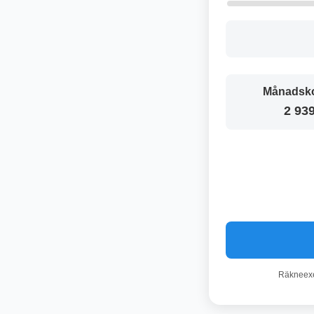
Månadsko
2 939
Räkneexem