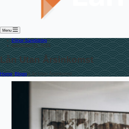
Menu
Elinor Sandström
december 11, 2024
Lån Utan Årsinkomst
Home
Blogg
Lån Utan Årsinkomst