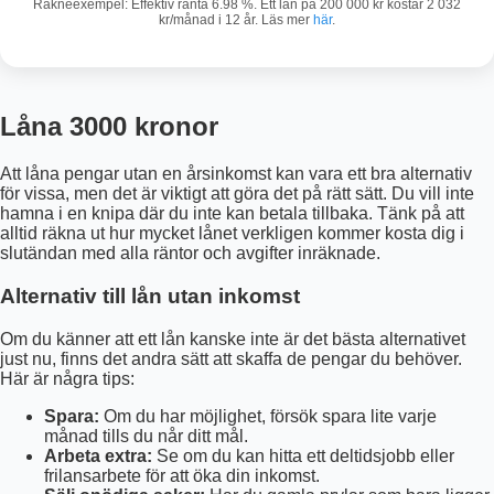
Räkneexempel: Effektiv ränta 6.98 %. Ett lån på 200 000 kr kostar 2 032
kr/månad i 12 år. Läs mer
här
.
Låna 3000 kronor
Att låna pengar utan en årsinkomst kan vara ett bra alternativ
för vissa, men det är viktigt att göra det på rätt sätt. Du vill inte
hamna i en knipa där du inte kan betala tillbaka. Tänk på att
alltid räkna ut hur mycket lånet verkligen kommer kosta dig i
slutändan med alla räntor och avgifter inräknade.
Alternativ till lån utan inkomst
Om du känner att ett lån kanske inte är det bästa alternativet
just nu, finns det andra sätt att skaffa de pengar du behöver.
Här är några tips:
Spara:
Om du har möjlighet, försök spara lite varje
månad tills du når ditt mål.
Arbeta extra:
Se om du kan hitta ett deltidsjobb eller
frilansarbete för att öka din inkomst.