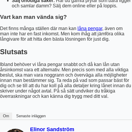
Sälj onödiga saker:
Har du gamla prylar som bara ligger
och samlar damm? Sälj dem online eller på loppis.
Vart kan man vända sig?
Det finns många ställen där man kan
låna pengar
, även om
man inte har en fast inkomst. Men kom ihåg att jämföra olika
långivare för att hitta den bästa lösningen för just dig.
Slutsats
Ibland behöver vi låna pengar snabbt och då kan lån utan
årsinkomst vara ett alternativ. Men precis som med alla viktiga
beslut, ska man vara noggrann och överväga alla möjligheter
innan man bestämmer sig. Ta reda på vad som passar bäst för
dig och se till att du har koll på alla detaljer kring lånet innan du
skriver under något avtal. På så sätt undviker du tråkiga
överraskningar och kan känna dig trygg med ditt val.
Om
Senaste inläggen
Elinor Sandström