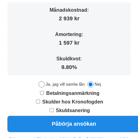
Månadskostnad:
2 939 kr
Amortering:
1 597 kr
Skuldkvot:
9.80%
Ja, jag vill samla lån
Nej
Betalningsanmärkning
Skulder hos Kronofogden
Skuldsanering
Påbörja ansökan