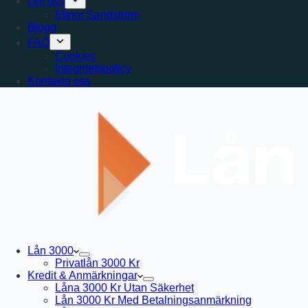
Om oss
Elinor Sandström
Blogg
FAQ
Cookies
Integritetspolicy
Kontakta oss
Lån 3000
Privatlån 3000 Kr
Kredit & Anmärkningar
Låna 3000 Kr Utan Säkerhet
Lån 3000 Kr Med Betalningsanmärkning