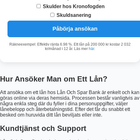
Skulder hos Kronofogden
Skuldsanering
Påbörja ansökan
Räkneexempel: Effektiv ränta 6.98 %. Ett lån på 200 000 kr kostar 2 032
kr/månad i 12 år. Läs mer
här
.
Hur Ansöker Man om Ett Lån?
Att ansöka om ett lån hos Lån Och Spar Bank är enkelt och kan
göras online via deras hemsida. Processen består vanligtvis av
några enkla steg där du fyller i dina personuppgifter, väljer
lånebelopp och återbetalningstid. Efter det får du snabbt ett
besked om huruvida ditt lån beviljats eller inte.
Kundtjänst och Support