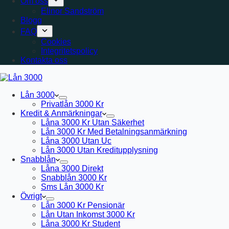
Om oss
Elinor Sandström
Blogg
FAQ
Cookies
Integritetspolicy
Kontakta oss
Lån 3000
Privatlån 3000 Kr
Kredit & Anmärkningar
Låna 3000 Kr Utan Säkerhet
Lån 3000 Kr Med Betalningsanmärkning
Låna 3000 Utan Uc
Lån 3000 Utan Kreditupplysning
Snabblån
Låna 3000 Direkt
Snabblån 3000 Kr
Sms Lån 3000 Kr
Övrigt
Lån 3000 Kr Pensionär
Lån Utan Inkomst 3000 Kr
Låna 3000 Kr Student