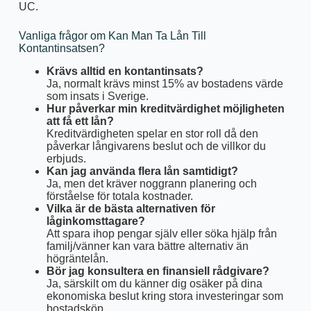
UC.
Vanliga frågor om Kan Man Ta Lån Till
Kontantinsatsen?
Krävs alltid en kontantinsats?
Ja, normalt krävs minst 15% av bostadens värde
som insats i Sverige.
Hur påverkar min kreditvärdighet möjligheten
att få ett lån?
Kreditvärdigheten spelar en stor roll då den
påverkar långivarens beslut och de villkor du
erbjuds.
Kan jag använda flera lån samtidigt?
Ja, men det kräver noggrann planering och
förståelse för totala kostnader.
Vilka är de bästa alternativen för
låginkomsttagare?
Att spara ihop pengar själv eller söka hjälp från
familj/vänner kan vara bättre alternativ än
högräntelån.
Bör jag konsultera en finansiell rådgivare?
Ja, särskilt om du känner dig osäker på dina
ekonomiska beslut kring stora investeringar som
bostadsköp.