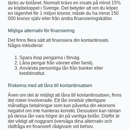
täcks av bolånet. Normalt krävs en insats på minst 15%
av köpbeloppet i Sverige. Det betyder att om du köper
en lägenhet för 1 miljon kronor, måste du ha minst 150
000 kronor själv eller från andra finansieringskällor.
Möjliga alternativ för finansiering
Det finns flera sätt att finansiera din kontantinsats.
Några inkluderar:
Spara ihop pengarna i förväg.
Låna pengar från vänner eller familj.
Använda personliga lån från banker eller
kreditinstitut.
Riskerna med att låna till kontantinsatsen
Även om det är möjligt att låna till kontantinsatsen, finns
det risker involverade. Ett lån innebär ytterligare
månatliga betalningar som kan påverka din ekonomi
negativt om inte hanteras korrekt. Dessutom kan räntan
på dessa lån vara högre än på vanliga bolån. Därför är
det viktigt att noggrant överväga dina alternativ och
rådfråga en finansiell rådgivare vid behov.