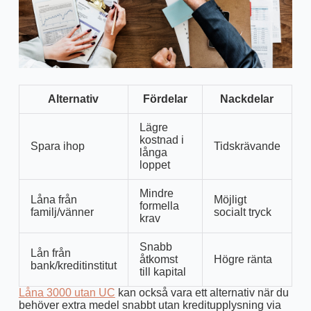
Alternativ
Fördelar
Nackdelar
Lägre
kostnad i
Spara ihop
Tidskrävande
långa
loppet
Mindre
Låna från
Möjligt
formella
familj/vänner
socialt tryck
krav
Snabb
Lån från
åtkomst
Högre ränta
bank/kreditinstitut
till kapital
Låna 3000 utan UC
kan också vara ett alternativ när du
behöver extra medel snabbt utan kreditupplysning via