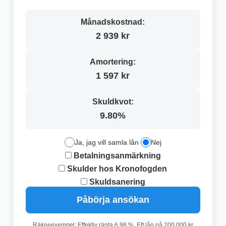
Månadskostnad:
2 939 kr
Amortering:
1 597 kr
Skuldkvot:
9.80%
Ja, jag vill samla lån
Nej
Betalningsanmärkning
Skulder hos Kronofogden
Skuldsanering
Påbörja ansökan
Räkneexempel: Effektiv ränta 6.98 %. Ett lån på 200 000 kr