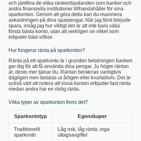
och jämföra de olika ränteerbjudanden som banker och
andra finansiella institutioner tillhandahåller för sina
sparkonton. Genom att göra detta kan du maximera
avkastningen på dina sparpengar. När jag först började
spara, insåg jag hur viktigt det är att inte bara välja
första bästa konto, utan att verkligen se vilket som
erbjuder bäst villkor.
Hur fungerar ränta på sparkonton?
Ränta på ett sparkonto är i grunden betalningen banken
ger dig för att få använda dina pengar. Ju högre räntan
är, desto mer tjänar du. Räntan beräknas vanligtvis
dagligen men betalas ut årligen eller kvartalsvis. Det är
också värt att notera att vissa konton erbjuder fast ränta
medan andra har en rörlig ränta.
Vilka typer av sparkonton finns det?
Sparkontotyp
Egenskaper
Traditionellt
Låg risk, låg ränta, inga
sparkonto
uttagsavgifter