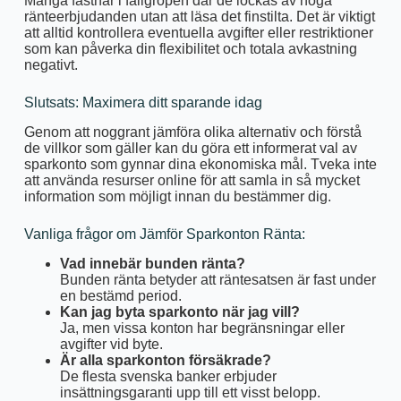
Många fastnar i fallgropen där de lockas av höga
ränteerbjudanden utan att läsa det finstilta. Det är viktigt
att alltid kontrollera eventuella avgifter eller restriktioner
som kan påverka din flexibilitet och totala avkastning
negativt.
Slutsats: Maximera ditt sparande idag
Genom att noggrant jämföra olika alternativ och förstå
de villkor som gäller kan du göra ett informerat val av
sparkonto som gynnar dina ekonomiska mål. Tveka inte
att använda resurser online för att samla in så mycket
information som möjligt innan du bestämmer dig.
Vanliga frågor om Jämför Sparkonton Ränta:
Vad innebär bunden ränta?
Bunden ränta betyder att räntesatsen är fast under
en bestämd period.
Kan jag byta sparkonto när jag vill?
Ja, men vissa konton har begränsningar eller
avgifter vid byte.
Är alla sparkonton försäkrade?
De flesta svenska banker erbjuder
insättningsgaranti upp till ett visst belopp.