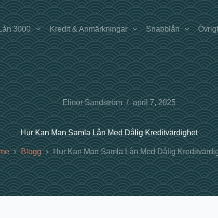
Lån 3000
Kredit & Anmärkningar
Snabblån
Övrig
Elinor Sandström
april 7, 2025
Hur Kan Man Samla Lån Med Dålig Kreditvärdighet
me
Blogg
Hur Kan Man Samla Lån Med Dålig Kreditvärdi