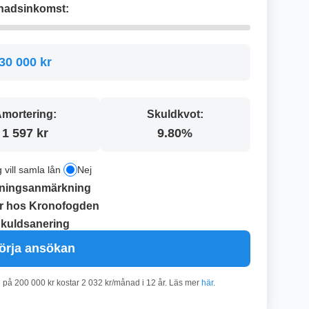
nadsinkomst:
30 000 kr
mortering:
Skuldkvot:
1 597 kr
9.80%
g vill samla lån
Nej
ningsanmärkning
r hos Kronofogden
kuldsanering
örja ansökan
n på 200 000 kr kostar 2 032 kr/månad i 12 år. Läs mer
här
.