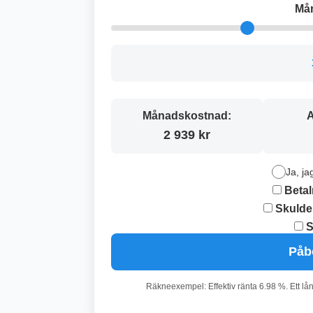
Må
Månadskostnad:
A
2 939 kr
Ja, ja
Betal
Skulde
S
Påb
Räkneexempel: Effektiv ränta 6.98 %. Ett lå