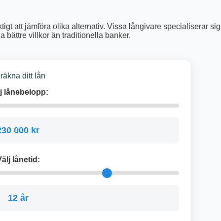
tigt att jämföra olika alternativ. Vissa långivare specialiserar sig
bättre villkor än traditionella banker.
räkna ditt lån
j lånebelopp:
230 000 kr
älj lånetid:
12 år