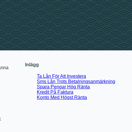
Inlägg
känna
Ta Lån För Att Investera
Sms Lån Trots Betalningsanmärkning
Spara Pengar Hög Ränta
Kredit På Faktura
Konto Med Högst Ränta
k