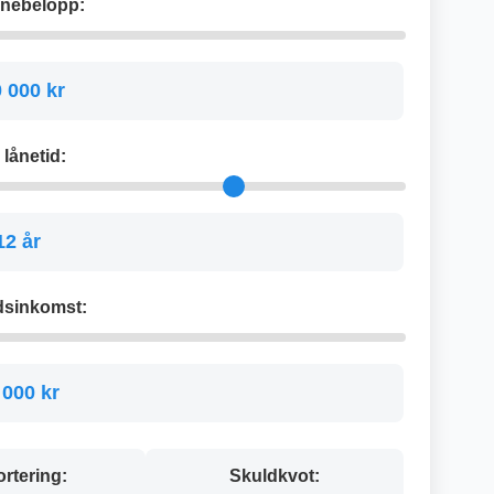
lånebelopp:
 000 kr
 lånetid:
12 år
sinkomst:
 000 kr
rtering:
Skuldkvot: