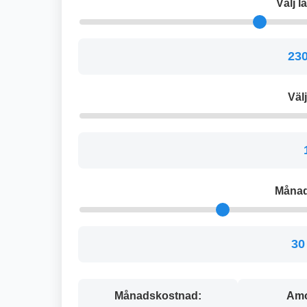
Välj 
230
Välj
Månad
30
Månadskostnad:
Amo