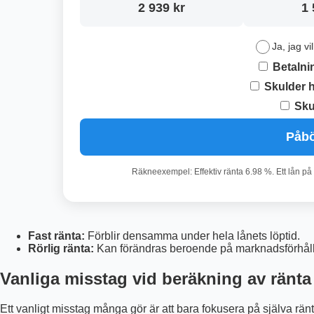
2 939 kr
1 
Ja, jag vi
Betalni
Skulder 
Sku
Påbö
Räkneexempel: Effektiv ränta 6.98 %. Ett lån på
Fast ränta:
Förblir densamma under hela lånets löptid.
Rörlig ränta:
Kan förändras beroende på marknadsförhål
Vanliga misstag vid beräkning av ränta
Ett vanligt misstag många gör är att bara fokusera på själva ränte