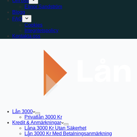
Om oss
Elinor Sandström
Blogg
FAQ
Cookies
Integritetspolicy
Kontakta oss
Lån 3000
Privatlån 3000 Kr
Kredit & Anmärkningar
Låna 3000 Kr Utan Säkerhet
Lån 3000 Kr Med Betalningsanmärkning