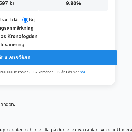
597 kr
9.80%
ll samla lån
Nej
ngsanmärkning
hos Kronofogden
ldsanering
rja ansökan
 200 000 kr kostar 2 032 kr/månad i 12 år. Läs mer
här
.
landen.
procenten och inte titta på den effektiva räntan, vilket inkludera