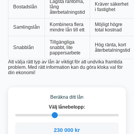
Lägsta räntorna,
Kräver säkerhet
Bostadslån
lång
i fastighet
återbetalningstid
Kombinera flera
Möjligt högre
Samlingslån
mindre lån till ett
total kostnad
Tillgängliga
Hög ränta, kort
Snabblån
snabbt, lite
återbetalningstid
pappersarbete
Att välja rätt typ av lån är viktigt för att undvika framtida
problem. Med rätt information kan du göra kloka val för
din ekonomi!
Beräkna ditt lån
Välj lånebelopp:
230 000 kr