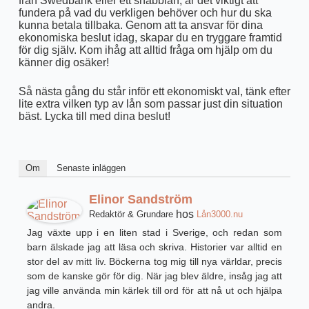
från Swedbank eller ett snabblån, är det viktigt att
fundera på vad du verkligen behöver och hur du ska
kunna betala tillbaka. Genom att ta ansvar för dina
ekonomiska beslut idag, skapar du en tryggare framtid
för dig själv. Kom ihåg att alltid fråga om hjälp om du
känner dig osäker!
Så nästa gång du står inför ett ekonomiskt val, tänk efter
lite extra vilken typ av lån som passar just din situation
bäst. Lycka till med dina beslut!
Om
Senaste inläggen
Elinor Sandström
hos
Redaktör & Grundare
Lån3000.nu
Jag växte upp i en liten stad i Sverige, och redan som
barn älskade jag att läsa och skriva. Historier var alltid en
stor del av mitt liv. Böckerna tog mig till nya världar, precis
som de kanske gör för dig. När jag blev äldre, insåg jag att
jag ville använda min kärlek till ord för att nå ut och hjälpa
andra.