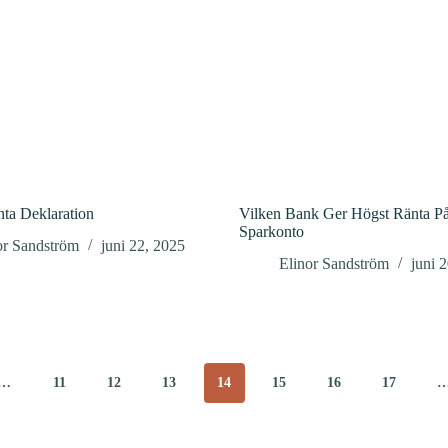
ta Deklaration
Vilken Bank Ger Högst Ränta P
Sparkonto
or Sandström
juni 22, 2025
Elinor Sandström
juni 
…
11
12
13
14
15
16
17