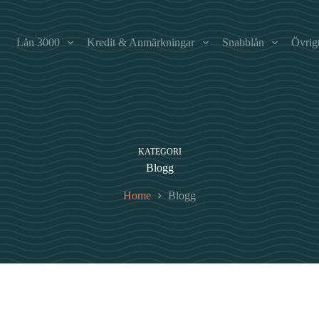
Lån 3000
Kredit & Anmärkningar
Snabblån
Övrig
KATEGORI
Blogg
Home
Blogg